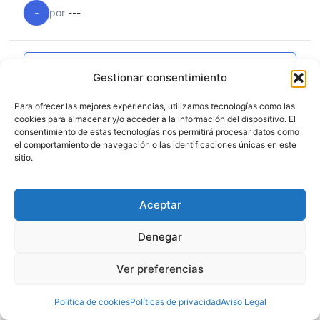
-
por
---
Inscripción en el curso
Gestionar consentimiento
Copyright © 2026
Política de privacidad
Página web diseñada
Para ofrecer las mejores experiencias, utilizamos tecnologías como las
Mixme, Todos los
Aviso legal
por
cookies para almacenar y/o acceder a la información del dispositivo. El
derechos reservados
Políticas de cookies
sergivazquezweb.com
consentimiento de estas tecnologías nos permitirá procesar datos como
el comportamiento de navegación o las identificaciones únicas en este
sitio.
Aceptar
Denegar
Ver preferencias
Política de cookies
Políticas de privacidad
Aviso Legal